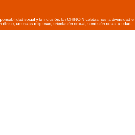
ponsabilidad social y la inclusión. En CHINOIN celebramos la diversidad e
n étnico, creencias religiosas, orientación sexual, condición social o edad.