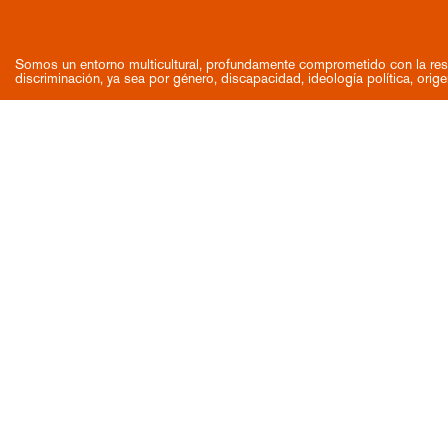
Somos un entorno multicultural, profundamente comprometido con la res
discriminación, ya sea por género, discapacidad, ideología política, orige