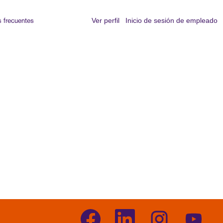
 frecuentes
Ver perfil
Inicio de sesión de empleado
S
S
S
S
e
e
e
e