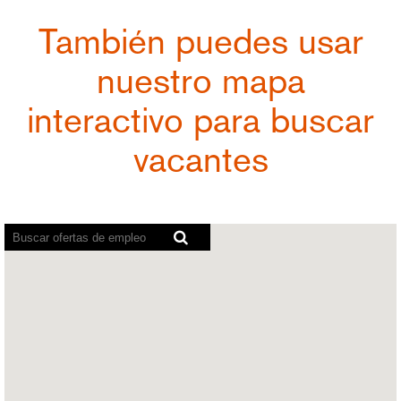
También puedes usar
nuestro mapa
interactivo para buscar
vacantes
Los
lectores
de
pantalla
no
pueden
leer
el
siguiente
mapa